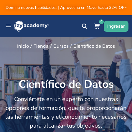
Domina nuevas habilidades. | Aprovecha en Mayo hasta 32% OFF
0
Ingresar
Inicio
/
Tienda
/
Cursos
/ Científico de Datos
Científico de Datos
Conviértete en un experto con nuestras
opciones de formación, que te proporcionarán
las herramientas y el conocimiento necesarios
para alcanzar tus objetivos.