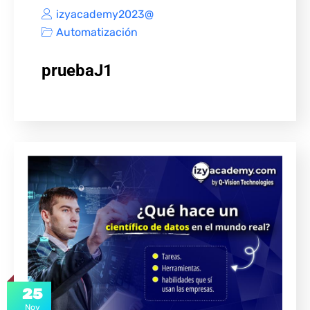
izyacademy2023@
Automatización
pruebaJ1
25
Nov