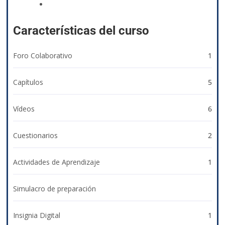
izyacademy@qvision.us
Características del curso
Foro Colaborativo
1
Capítulos
5
Vídeos
6
Cuestionarios
2
Actividades de Aprendizaje
1
Simulacro de preparación
Insignia Digital
1