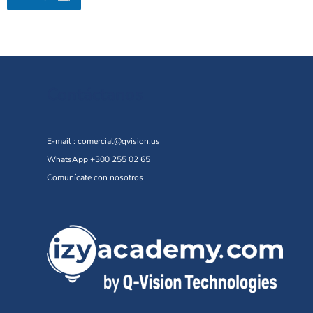
Contáctanos
E-mail :
comercial@qvision.us
WhatsApp +300 255 02 65
Comunícate con nosotros