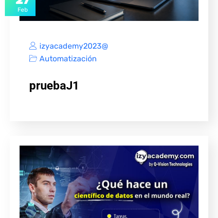
27
Feb
izyacademy2023@
Automatización
pruebaJ1