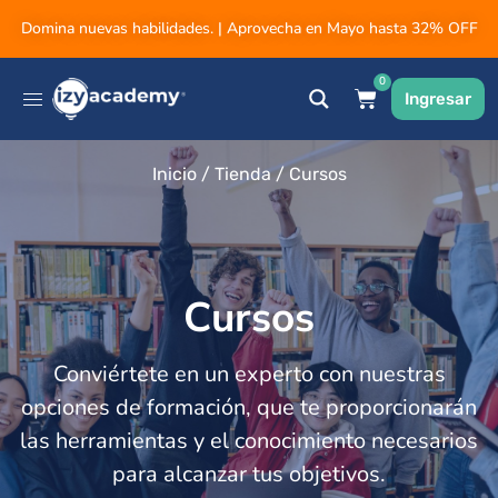
Domina nuevas habilidades. | Aprovecha en Mayo hasta 32% OFF
0
Ingresar
Inicio
/
Tienda
/ Cursos
Cursos
Conviértete en un experto con nuestras
opciones de formación, que te proporcionarán
las herramientas y el conocimiento necesarios
para alcanzar tus objetivos.