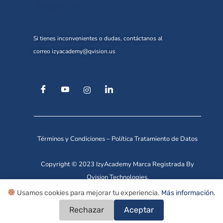
Soporte
Si tienes inconvenientes o dudas, contáctanos al
correo
izyacademy@qvision.us
Términos y Condiciones
–
Política Tratamiento de Datos
Copyright © 2023 IzyAcademy Marca Registrada By
Qvision Technologies.
Usamos cookies para mejorar tu experiencia.
Más información
.
Rechazar
Aceptar