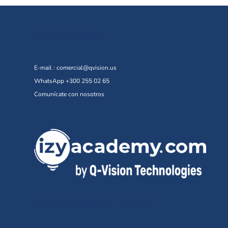
Contáctanos
E-mail :
comercial@qvision.us
WhatsApp +300 255 02 65
Comunícate con nosotros
Categorías de Cursos