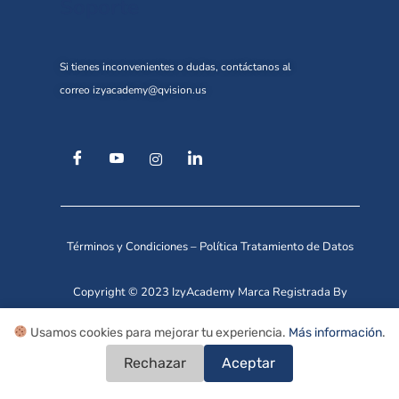
Soporte
Si tienes inconvenientes o dudas, contáctanos al
correo
izyacademy@qvision.us
Términos y Condiciones
–
Política Tratamiento de Datos
Copyright © 2023 IzyAcademy Marca Registrada By
Qvision Technologies.
Usamos cookies para mejorar tu experiencia.
Más información
.
Rechazar
Aceptar