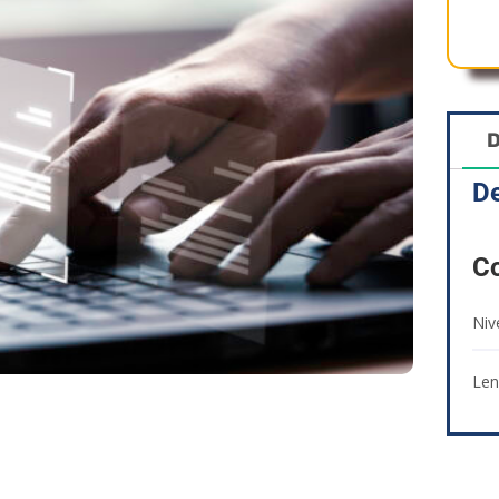
D
De
Co
Niv
Len