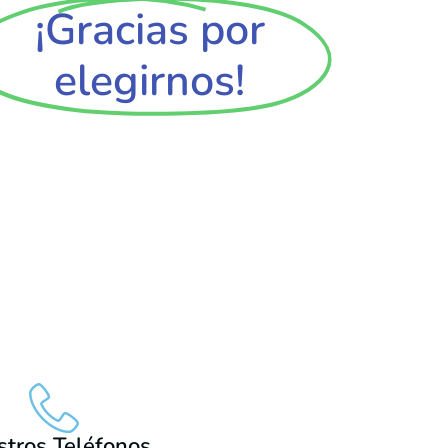
¡Gracias por
elegirnos!
tros Teléfonos