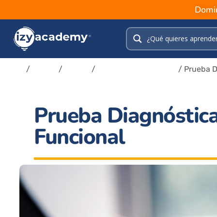
Domin
Inicio
/
Tienda
/
Cursos
/
Pruebas Diagnosticas
/ Prueba D
Prueba Diagnóstica
Funcional