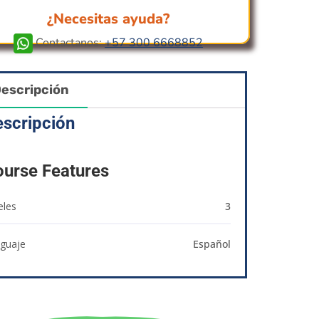
¿Necesitas ayuda?
Contactanos:
+57 300 6668852
escripción
scripción
urse Features
eles
3
guaje
Español