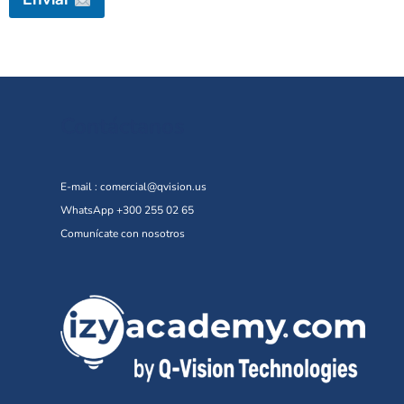
Contáctanos
E-mail :
comercial@qvision.us
WhatsApp +300 255 02 65
Comunícate con nosotros