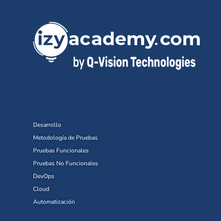
Categorías de Cursos
Desarrollo
Metodología de Pruebas
Pruebas Funcionales
Pruebas No Funcionales
DevOps
Cloud
Automatización