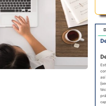
D
De
De
Es
co
as
(se
té
pr
ca