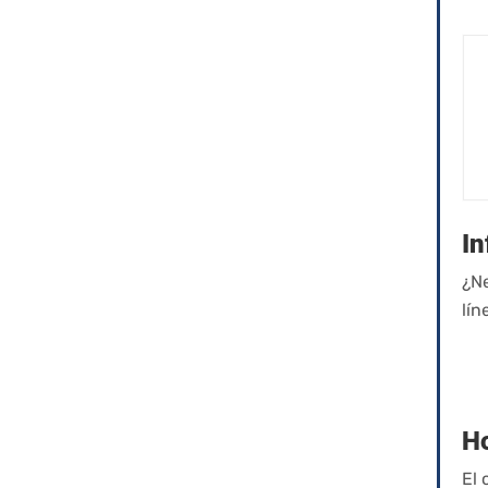
In
¿Ne
lín
Ho
El 