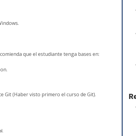
.
 Windows.
recomienda que el estudiante tenga bases en:
hon.
Git (Haber visto primero el curso de Git).
Re
l.