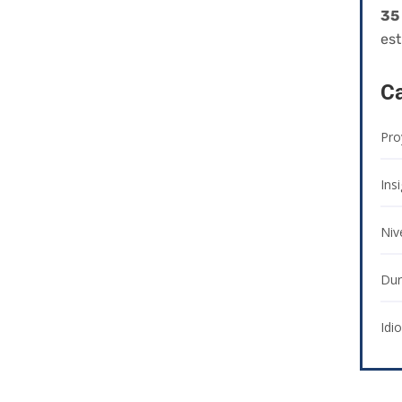
35
est
Ca
Pro
Insi
Niv
Dur
Idi