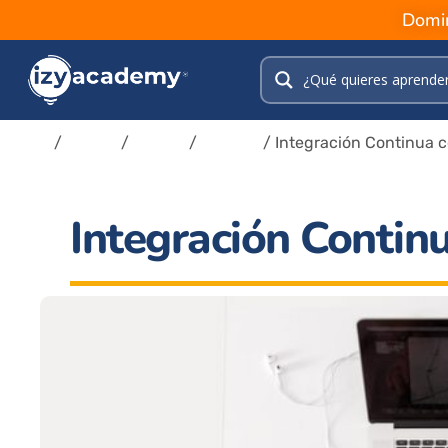
Domin
Inicio
/
Tienda
/
Cursos
/
DevOps
/ Integración Continua 
Integración Continu