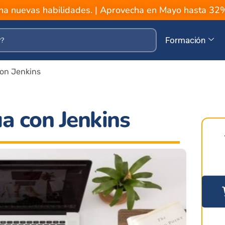
a nuevas habilidades. | Aprovecha en Mayo hasta 3
Formación
con Jenkins
a con Jenkins