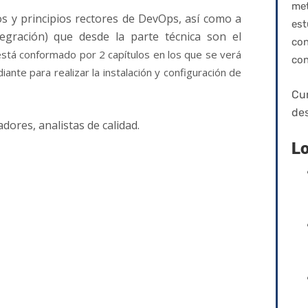
me
s y principios rectores de DevOps, así como a
es
egración) que desde la parte técnica son el
co
está conformado por 2 capítulos en los que se verá
con
nte para realizar la instalación y configuración de
Cu
des
ores, analistas de calidad.
Lo