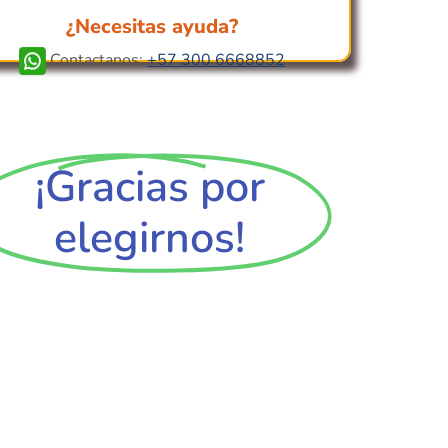
¿Necesitas ayuda?
Contactanos:
+57 300 6668852
¡Gracias por
elegirnos!