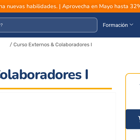
a nuevas habilidades. | Aprovecha en Mayo hasta 3
Formación
ción
/ Curso Externos & Colaboradores I
olaboradores I