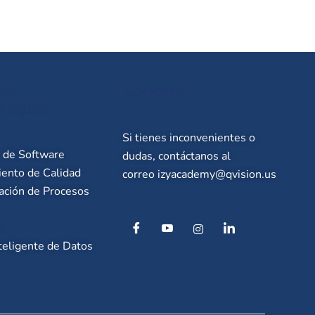
on
Soporte
logies
Si tienes inconvenientes o
o de Software
dudas, contáctanos al
Hola, te gustaria 
ento de Calidad
correo
izyacademy@qvision.us
nivel de conocim
ación de Procesos
.NET
Click A
teligente de Datos