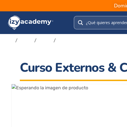
Domin
Inicio
/
Tienda
/
Cursos
/
Desarrollo y Lógica de Programa
Curso Externos & C