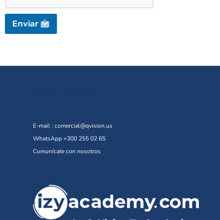
Enviar
Contáctanos
E-mail :
comercial@qvision.us
WhatsApp +300 255 02 65
Comunícate con nosotros