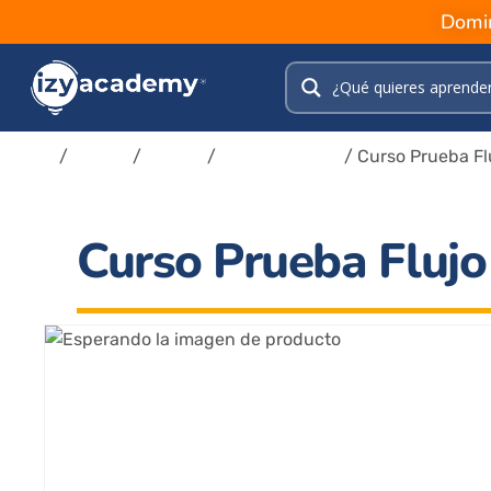
Domin
Inicio
/
Tienda
/
Cursos
/
Colaboradores
/ Curso Prueba Flu
Curso Prueba Flujo 