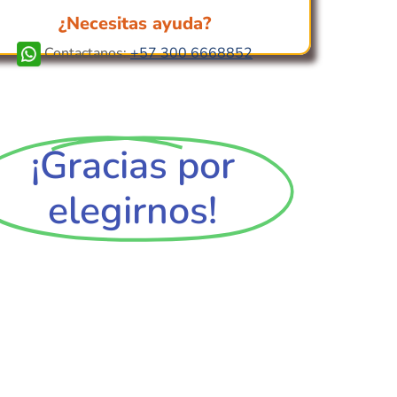
¿Necesitas ayuda?
Contactanos:
+57 300 6668852
¡Gracias por
elegirnos!