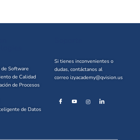
on
Soporte
logies
Si tienes inconvenientes o
o de Software
dudas, contáctanos al
ento de Calidad
correo
izyacademy@qvision.us
ación de Procesos
teligente de Datos