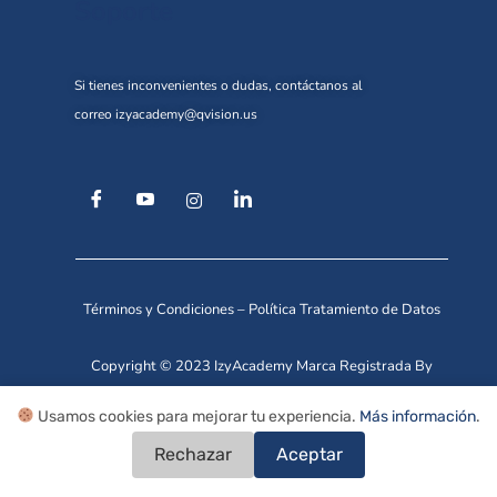
Soporte
Si tienes inconvenientes o dudas, contáctanos al
correo
izyacademy@qvision.us
Términos y Condiciones
–
Política Tratamiento de Datos
Copyright © 2023 IzyAcademy Marca Registrada By
Qvision Technologies.
Usamos cookies para mejorar tu experiencia.
Más información
.
Rechazar
Aceptar