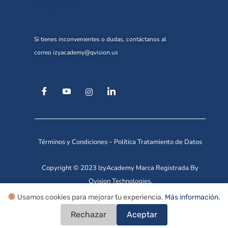
Soporte
Si tienes inconvenientes o dudas, contáctanos al
correo
izyacademy@qvision.us
Términos y Condiciones
–
Política Tratamiento de Datos
Copyright © 2023 IzyAcademy Marca Registrada By
Qvision Technologies.
Usamos cookies para mejorar tu experiencia.
Más información
.
Rechazar
Aceptar