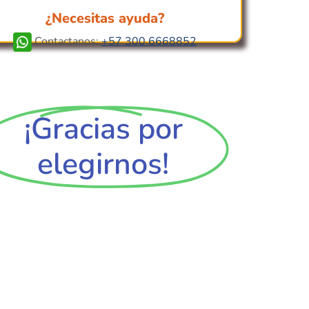
¿Necesitas ayuda?
Contactanos:
+57 300 6668852
¡Gracias por
elegirnos!