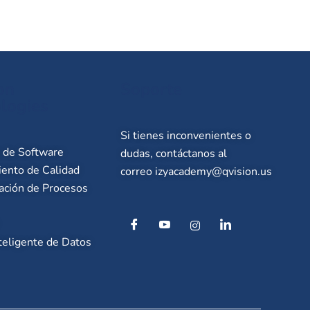
on
Soporte
logies
Si tienes inconvenientes o
o de Software
dudas, contáctanos al
ento de Calidad
correo
izyacademy@qvision.us
ación de Procesos
teligente de Datos