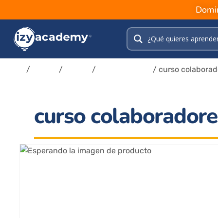
Domin
Inicio
/
Tienda
/
Cursos
/
Colaboradores
/ curso colaborad
curso colaborador