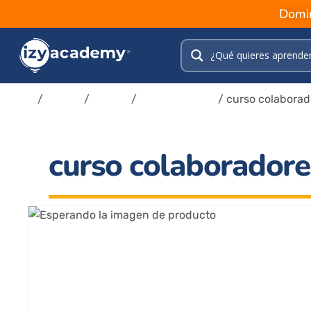
Domin
Inicio
/
Tienda
/
Cursos
/
Colaboradores
/ curso colaborad
curso colaborador