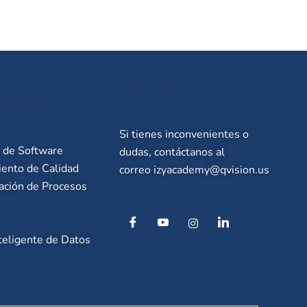
on
Soporte
logies
Si tienes inconvenientes o
o de Software
dudas, contáctanos al
ento de Calidad
correo
izyacademy@qvision.us
ación de Procesos
teligente de Datos