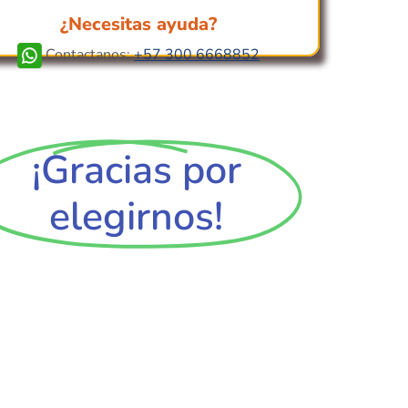
¿Necesitas ayuda?
Contactanos:
+57 300 6668852
¡Gracias por
elegirnos!