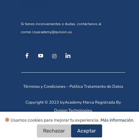
Soporte
Si tienes inconvenientes o dudas, contáctanos al
correo
izyacademy@qvision.us
Términos y Condiciones
–
Política Tratamiento de Datos
Copyright © 2023 IzyAcademy Marca Registrada By
Qvision Technologies.
Usamos cookies para mejorar tu experiencia.
Más información
.
Rechazar
Aceptar