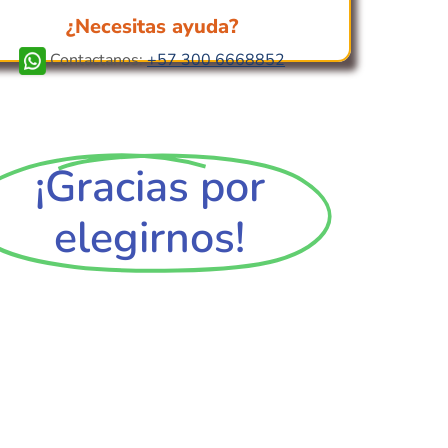
¿Necesitas ayuda?
Contactanos:
+57 300 6668852
¡Gracias por
elegirnos!