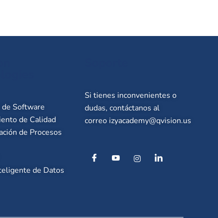
on
Soporte
logies
Si tienes inconvenientes o
o de Software
dudas, contáctanos al
ento de Calidad
correo
izyacademy@qvision.us
ación de Procesos
teligente de Datos