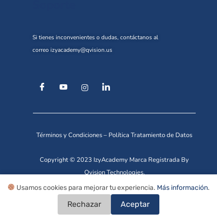
Soporte
Si tienes inconvenientes o dudas, contáctanos al
correo
izyacademy@qvision.us
Términos y Condiciones
–
Política Tratamiento de Datos
Copyright © 2023 IzyAcademy Marca Registrada By
Qvision Technologies.
Usamos cookies para mejorar tu experiencia.
Más información
.
Rechazar
Aceptar