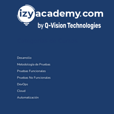
Categorías de Cursos
Desarrollo
Metodología de Pruebas
Pruebas Funcionales
Pruebas No Funcionales
DevOps
Cloud
Automatización