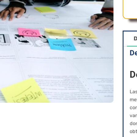
D
De
D
Las
met
com
van
do
obt