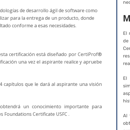
ne
odologías de desarrollo ágil de software como
M
lizar para la entrega de un producto, donde
ltado conforme a esas necesidades.
El 
de
Cer
esta certificación está diseñado por CertiProf®
res
ificación una vez el aspirante realice y apruebe
rea
El
4 capítulos que le dará al aspirante una visión
si
as
his
io obtendrá un conocimiento importante para
es Foundations Certificate USFC .
Al 
ob