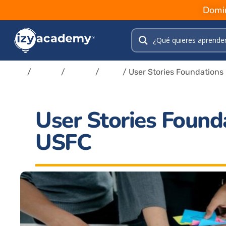
Domin
Inicio
/
Tienda
/
Cursos
/
Agile
/ User Stories Foundations 
User Stories Founda
USFC