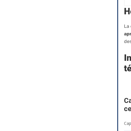
H
La 
ap
des
I
t
Ca
ce
Cap