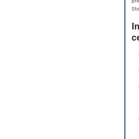
pre
Sto
I
c