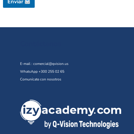
Enviar
Contáctanos
E-mail :
comercial@qvision.us
WhatsApp +300 255 02 65
Comunícate con nosotros