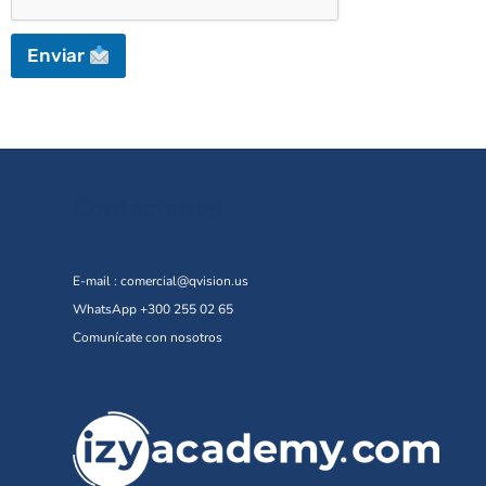
Enviar
Contáctanos
E-mail :
comercial@qvision.us
WhatsApp +300 255 02 65
Comunícate con nosotros