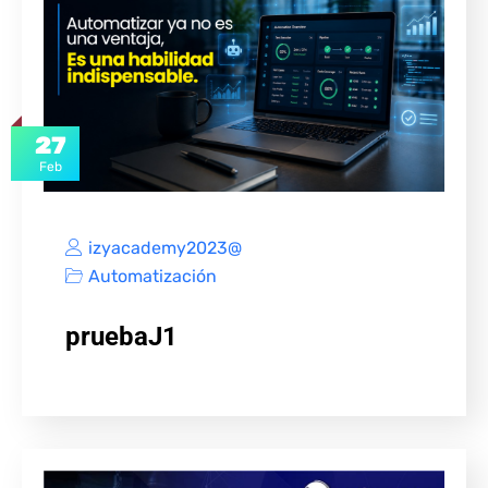
27
Feb
izyacademy2023@
Automatización
pruebaJ1