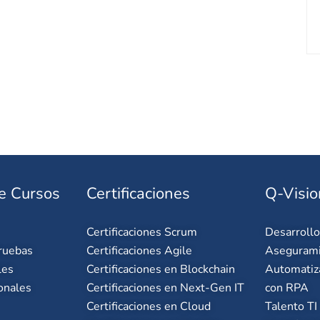
e Cursos
Certificaciones
Q-Visio
Certificaciones Scrum
Desarroll
ruebas
Certificaciones Agile
Asegurami
les
Certificaciones en Blockchain
Automatiz
onales
Certificaciones en Next-Gen IT
con RPA
Certificaciones en Cloud
Talento TI