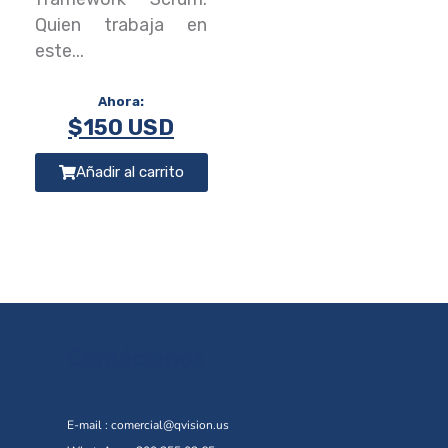
Quien trabaja en
este...
$
150 USD
Añadir al carrito
Contáctanos
E-mail :
comercial@qvision.us