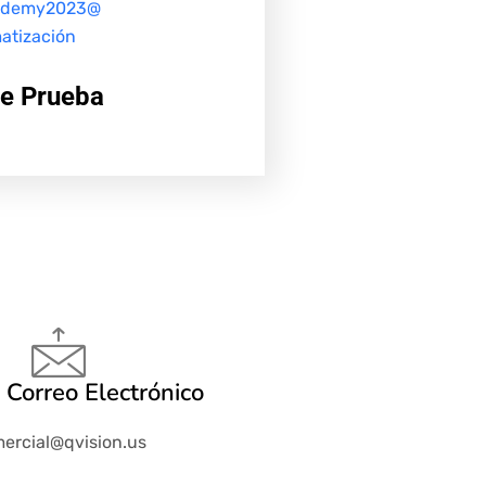
ademy2023@
atización
de Prueba
 Correo Electrónico
ercial@qvision.us