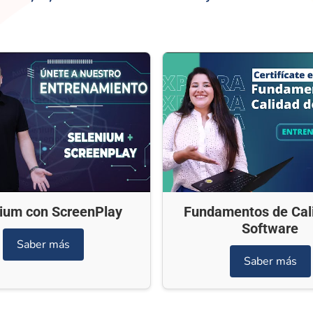
ium con ScreenPlay
Fundamentos de Cal
Software
Saber más
Saber más