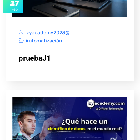
27
Feb
izyacademy2023@
Automatización
pruebaJ1